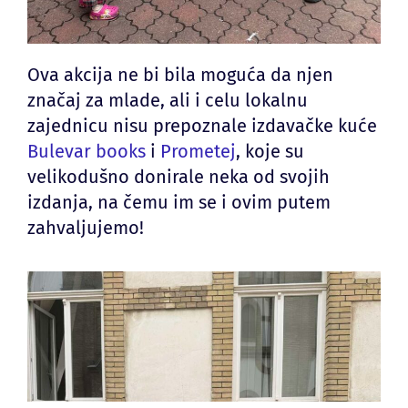
Ova akcija ne bi bila moguća da njen
značaj za mlade, ali i celu lokalnu
zajednicu nisu prepoznale izdavačke kuće
Bulevar books
i
Prometej
, koje su
velikodušno donirale neka od svojih
izdanja, na čemu im se i ovim putem
zahvaljujemo!