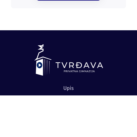
Upis
O gimnaziji
IT smer
Društveno-jezički smer