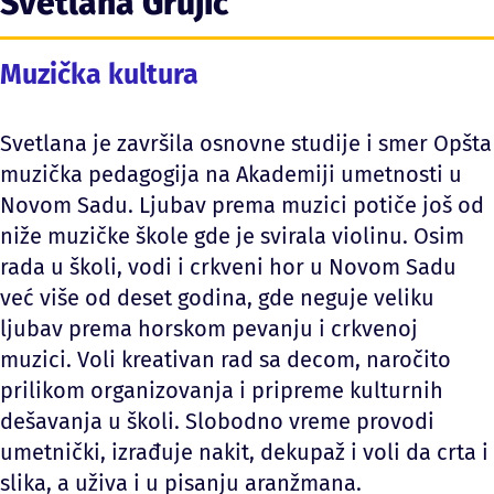
Svetlana Grujić
Muzička kultura
Svetlana je završila osnovne studije i smer Opšta
muzička pedagogija na Akademiji umetnosti u
Novom Sadu. Ljubav prema muzici potiče još od
niže muzičke škole gde je svirala violinu. Osim
rada u školi, vodi i crkveni hor u Novom Sadu
već više od deset godina, gde neguje veliku
ljubav prema horskom pevanju i crkvenoj
muzici. Voli kreativan rad sa decom, naročito
prilikom organizovanja i pripreme kulturnih
dešavanja u školi. Slobodno vreme provodi
umetnički, izrađuje nakit, dekupaž i voli da crta i
slika, a uživa i u pisanju aranžmana.