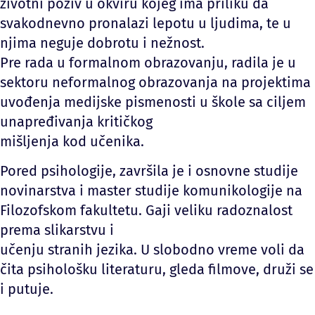
životni poziv u okviru kojeg ima priliku da
svakodnevno pronalazi lepotu u ljudima, te u
njima neguje dobrotu i nežnost.
Pre rada u formalnom obrazovanju, radila je u
sektoru neformalnog obrazovanja na projektima
uvođenja medijske pismenosti u škole sa ciljem
unapređivanja kritičkog
mišljenja kod učenika.
Pored psihologije, završila je i osnovne studije
novinarstva i master studije komunikologije na
Filozofskom fakultetu. Gaji veliku radoznalost
prema slikarstvu i
učenju stranih jezika. U slobodno vreme voli da
čita psihološku literaturu, gleda filmove, druži se
i putuje.