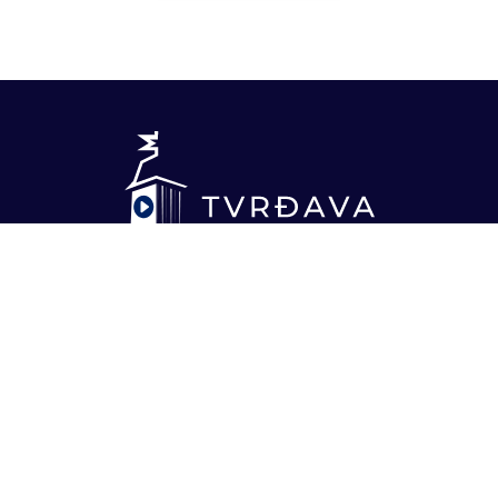
Upis
O gimnaziji
IT smer
Društveno-jezički smer