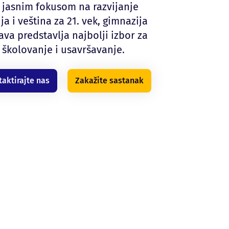
 jasnim fokusom na razvijanje
ja i veština za 21. vek, gimnazija
ava predstavlja najbolji izbor za
školovanje i usavršavanje.
taktirajte nas
Zakažite sastanak