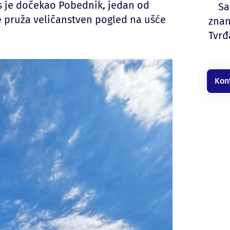
 je dočekao Pobednik, jedan od
Sa
e pruža veličanstven pogled na ušće
znan
Tvrđ
Kon