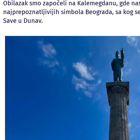
Obilazak smo započeli na Kalemegdanu, gde nas
najprepoznatljivijih simbola Beograda, sa kog s
Save u Dunav.