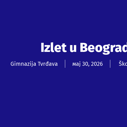
Izlet u Beogra
Gimnazija Tvrđava
мај 30, 2026
Ško