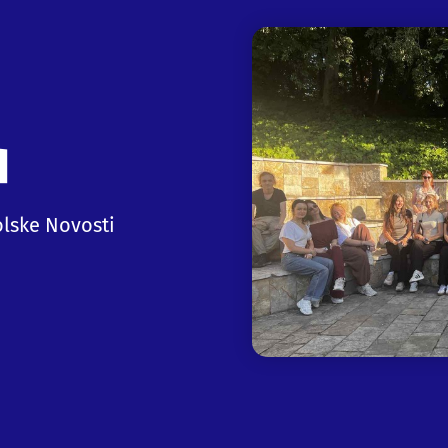
d
lske Novosti