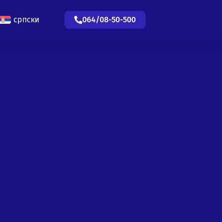
српски
064/08-50-500