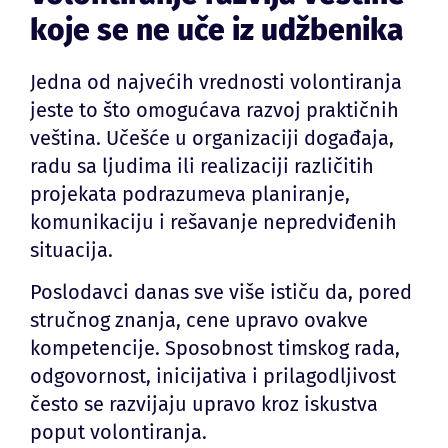
koje se ne uče iz udžbenika
Jedna od najvećih vrednosti volontiranja
jeste to što omogućava razvoj praktičnih
veština. Učešće u organizaciji događaja,
radu sa ljudima ili realizaciji različitih
projekata podrazumeva planiranje,
komunikaciju i rešavanje nepredviđenih
situacija.
Poslodavci danas sve više ističu da, pored
stručnog znanja, cene upravo ovakve
kompetencije. Sposobnost timskog rada,
odgovornost, inicijativa i prilagodljivost
često se razvijaju upravo kroz iskustva
poput volontiranja.