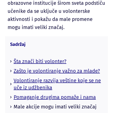
obrazovne institucije širom sveta podstiču
učenike da se uključe u volonterske
aktivnosti i pokažu da male promene
mogu imati veliki značaj.
Sadržaj
Šta znači biti volonter?
Zašto je volontiranje važno za mlade?
Volontiranje razvija veštine koje se ne
uče iz udžbenika
Pomaganje drugima pomaže i nama
Male akcije mogu imati veliki značaj