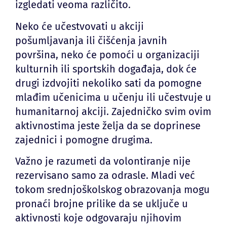
izgledati veoma različito.
Neko će učestvovati u akciji
pošumljavanja ili čišćenja javnih
površina, neko će pomoći u organizaciji
kulturnih ili sportskih događaja, dok će
drugi izdvojiti nekoliko sati da pomogne
mlađim učenicima u učenju ili učestvuje u
humanitarnoj akciji. Zajedničko svim ovim
aktivnostima jeste želja da se doprinese
zajednici i pomogne drugima.
Važno je razumeti da volontiranje nije
rezervisano samo za odrasle. Mladi već
tokom srednjoškolskog obrazovanja mogu
pronaći brojne prilike da se uključe u
aktivnosti koje odgovaraju njihovim