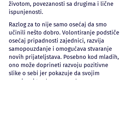
životom, povezanosti sa drugima i lične
ispunjenosti.
Razlog za to nije samo osećaj da smo
učinili nešto dobro. Volontiranje podstiče
osećaj pripadnosti zajednici, razvija
samopouzdanje i omogućava stvaranje
novih prijateljstava. Posebno kod mladih,
ono može doprineti razvoju pozitivne
slike o sebi jer pokazuje da svojim
znanjem i trudom mogu da naprave
stvarnu razliku.
Naravno, volontiranje ne treba posmatrati
kao način da dobijemo priznanje ili
pohvalu. Njegova najveća vrednost leži
upravo u spremnosti da pomognemo onda