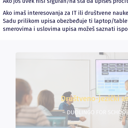
Ako još uvek nisi siguran/na šta da upišeš pročit
Ako imaš interesovanja za IT ili društvene nauk
Sadu prilikom upisa obezbeđuje ti laptop/tablet,
smerovima i uslovima upisa možeš saznati ispo
Društveno-jezički s
– DUOLINGO FOR SCHOOL