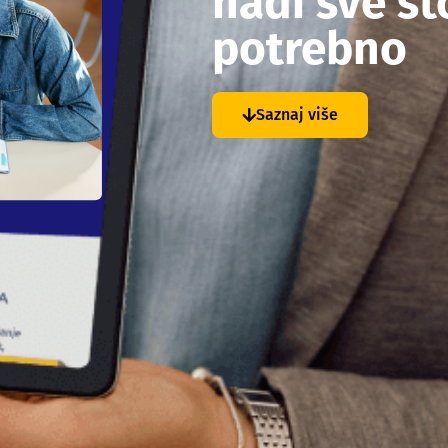
nađi sve što
potrebno
Saznaj više