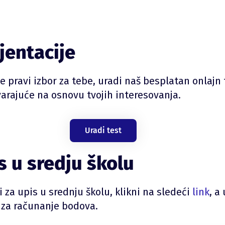
jentacije
je pravi izbor za tebe, uradi naš besplatan onlajn 
varajuće na osnovu tvojih interesovanja.
Uradi test
 u sredju školu
 za upis u srednju školu, klikni na sledeći
link
, a
 za računanje bodova.