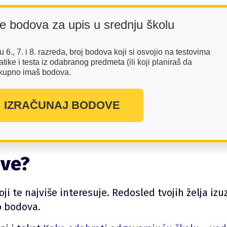
 bodova za upis u srednju školu
 6., 7. i 8. razreda, broj bodova koji si osvojio na testovima
tike i testa iz odabranog predmeta (ili koji planiraš da
 ukupno imaš bodova.
IZRAČUNAJ BODOVE
ove?
ji te najviše interesuje. Redosled tvojih želja izuz
o bodova.