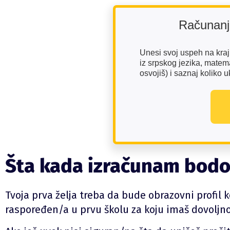
Računanje
Unesi svoj uspeh na kraju
iz srpskog jezika, matema
osvojiš) i saznaj koliko
Šta kada izračunam bod
Tvoja prva želja treba da bude obrazovni profil ko
raspoređen/a u prvu školu za koju imaš dovoljn