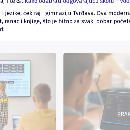
aj i tekst
Kako odabrati odgovarajuću školu – vod
e i jezike, čekiraj i gimnaziju Tvrđava. Ova moder
 ranac i knjige, što je bitno za svaki dobar počet
d:
mer
S –
– PRAK