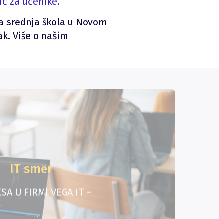
ič za učenike.
na srednja škola u Novom
ak. Više o našim
IT smer
SA U FIRMI VEGA IT –