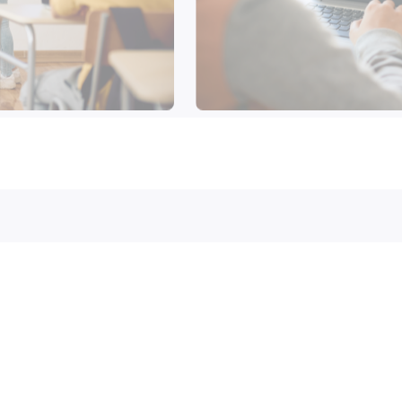
etetu najbolje uslove za napr