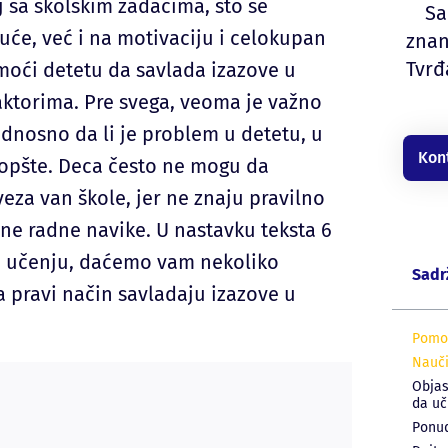
 sa školskim zadacima, što se
Sa
će, već i na motivaciju i celokupan
znan
Tvrđ
moći detetu da savlada izazove u
aktorima. Pre svega, veoma je važno
dnosno da li je problem u detetu, u
Kon
opšte. Deca često ne mogu da
eza van škole, jer ne znaju pravilno
ene radne navike. U nastavku teksta 6
u učenju, daćemo vam nekoliko
Sadr
 pravi način savladaju izazove u
Pomoz
Nauči
Objas
da uč
Ponud