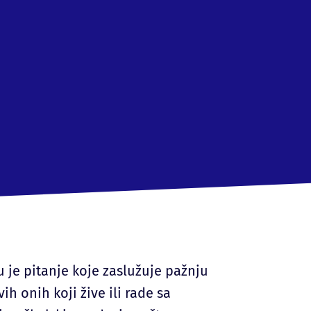
 je pitanje koje zaslužuje pažnju
ih onih koji žive ili rade sa