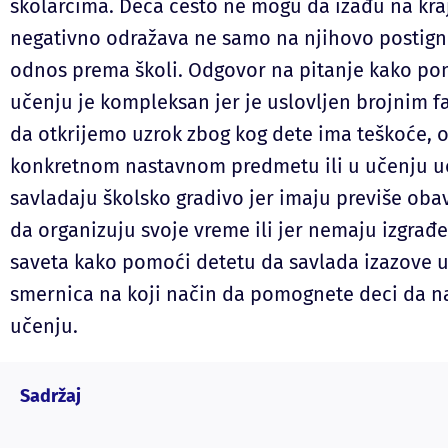
školarcima. Deca često ne mogu da izađu na kraj
negativno odražava ne samo na njihovo postignu
odnos prema školi. Odgovor na pitanje kako po
učenju je kompleksan jer je uslovljen brojnim f
da otkrijemo uzrok zbog kog dete ima teškoće, o
konkretnom nastavnom predmetu ili u učenju u
savladaju školsko gradivo jer imaju previše obav
da organizuju svoje vreme ili jer nemaju izgrađ
saveta kako pomoći detetu da savlada izazove 
smernica na koji način da pomognete deci da na
učenju.
Sadržaj