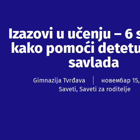
Izazovi u učenju – 6
kako pomoći detetu
savlada
Gimnazija Tvrđava
новембар 15,
Saveti
,
Saveti za roditelje