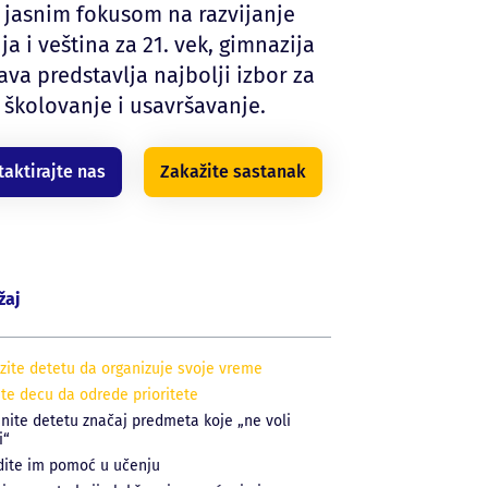
 jasnim fokusom na razvijanje
ja i veština za 21. vek, gimnazija
ava predstavlja najbolji izbor za
školovanje i usavršavanje.
taktirajte nas
Zakažite sastanak
žaj
ite detetu da organizuje svoje vreme
te decu da odrede prioritete
nite detetu značaj predmeta koje „ne voli
i“
ite im pomoć u učenju