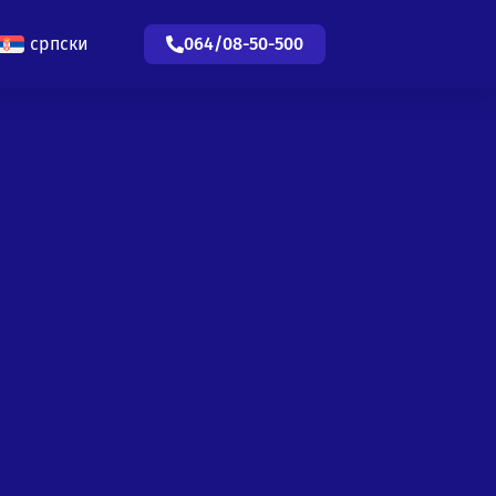
српски
064/08-50-500