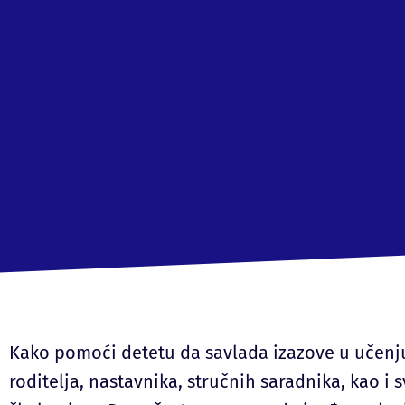
Kako pomoći detetu da savlada izazove u učenju
roditelja, nastavnika, stručnih saradnika, kao i sv