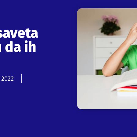
 saveta
 da ih
 2022