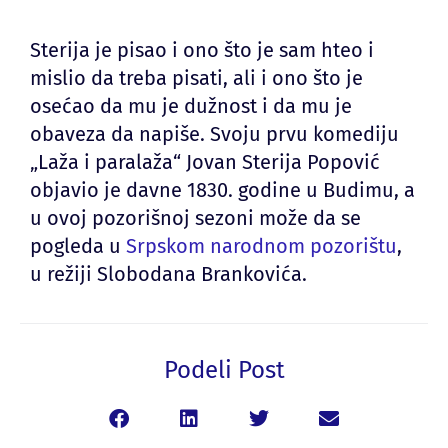
Sterija je pisao i ono što je sam hteo i
mislio da treba pisati, ali i ono što je
osećao da mu je dužnost i da mu je
obaveza da napiše. Svoju prvu komediju
„Laža i paralaža“ Jovan Sterija Popović
objavio je davne 1830. godine u Budimu, a
u ovoj pozorišnoj sezoni može da se
pogleda u
Srpskom narodnom pozorištu
,
u režiji Slobodana Brankovića.
Podeli Post