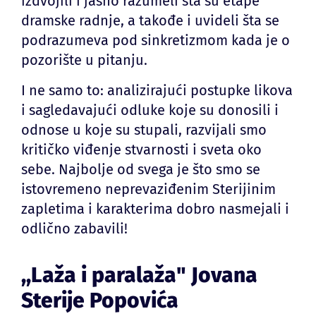
izdvojili i jasno razumeli šta su etape
dramske radnje, a takođe i uvideli šta se
podrazumeva pod sinkretizmom kada je o
pozorište u pitanju.
I ne samo to: analizirajući postupke likova
i sagledavajući odluke koje su donosili i
odnose u koje su stupali, razvijali smo
kritičko viđenje stvarnosti i sveta oko
sebe. Najbolje od svega je što smo se
istovremeno neprevaziđenim Sterijinim
zapletima i karakterima dobro nasmejali i
odlično zabavili!
,,Laža i paralaža" Jovana
Sterije Popovića