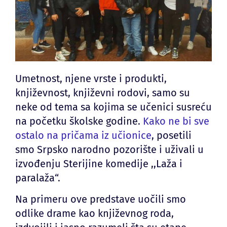
Umetnost, njene vrste i produkti,
književnost, književni rodovi, samo su
neke od tema sa kojima se učenici susreću
na početku školske godine.
Kako ne bi sve
ostalo na pričama iz učionice
, posetili
smo Srpsko narodno pozorište i uživali u
izvođenju Sterijine komedije ,,Laža i
paralaža“.
Na primeru ove predstave uočili smo
odlike drame kao književnog roda,