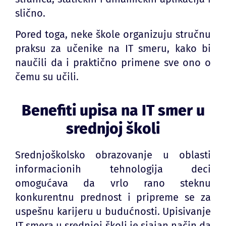
slično.
Pored toga, neke škole organizuju stručnu
praksu za učenike na IT smeru, kako bi
naučili da i praktično primene sve ono o
čemu su učili.
Benefiti upisa na IT smer u
srednjoj školi
Srednjoškolsko obrazovanje u oblasti
informacionih tehnologija deci
omogućava da vrlo rano steknu
konkurentnu prednost i pripreme se za
uspešnu karijeru u budućnosti. Upisivanje
IT smera u srednjoj školi je sjajan način da