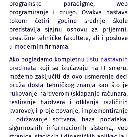
programske paradigme, web
programiranje i drugo. Ovakva nastava
tokom četiri godine srednje škole
predstavlja sjajnu osnovu za prijemni,
prestižne tehničke fakultete, ali i poslove
u modernim firmama.
Ako pogledamo kompletnu
listu nastavnih
predmeta
koji se izučavaju na IT smeru,
možemo zaključiti da ovo usmerenje deci
pruža dosta tehničkog znanja kao što je
rukovanje hardverom (sklapanje računara,
testiranje hardvera i otklanja različitih
kvarove), i projektovanje, implementiranje
i održavanje softvera, baza podataka,
sigurnosnih informacionih sistema, veb
stranica, statičkih i dinamičkih aplikacija i