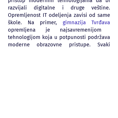
pristup modernim tehnologijama da bi
razvijali digitalne i druge veštine.
Opremljenost IT odeljenja zavisi od same
škole. Na primer,
g
imnazija Tvrđava
opremljena je najsavremenijom
tehnologijom koja u potpunosti podržava
moderne obrazovne pristupe. Svaki
učenik ima svoj laptop koji dobija
prilikom upisa i zadržava ga i nakon
završetka školovanja. Takođe, sama
učionica je interaktivna i zahvaljujući
fleksibilnom nameštaju raspored se
jednostavno menja i prilagođava
potrebama svakog nastavnog časa.
Mogućnost rada na projektima
Učenici na IT smeru imaju mogućnost da