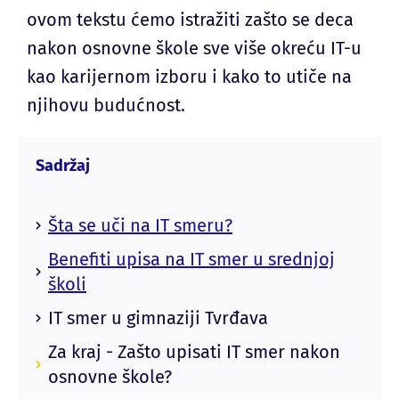
ovom tekstu ćemo istražiti zašto se deca
nakon osnovne škole sve više okreću IT-u
kao karijernom izboru i kako to utiče na
njihovu budućnost.
Sadržaj
Šta se uči na IT smeru?
Benefiti upisa na IT smer u srednjoj
školi
IT smer u gimnaziji Tvrđava
Za kraj - Zašto upisati IT smer nakon
osnovne škole?