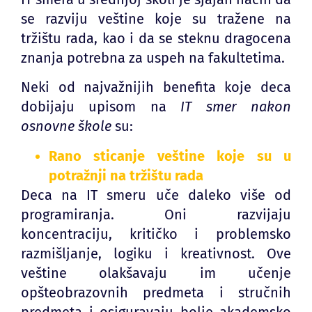
se razviju veštine koje su tražene na
tržištu rada, kao i da se steknu dragocena
znanja potrebna za uspeh na fakultetima.
Neki od najvažnijih benefita koje deca
dobijaju upisom na
IT smer nakon
osnovne škole
su:
Rano sticanje veštine koje su u
potražnji na tržištu rada
Deca na IT smeru uče daleko više od
programiranja. Oni razvijaju
koncentraciju, kritičko i problemsko
razmišljanje, logiku i kreativnost. Ove
veštine olakšavaju im učenje
opšteobrazovnih predmeta i stručnih
predmeta i osiguravaju bolje akademsko