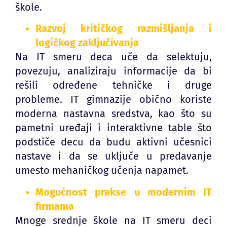
škole.
Razvoj kritičkog razmišljanja i
logičkog zaključivanja
Na IT smeru deca uče da selektuju,
povezuju, analiziraju informacije da bi
rešili određene tehničke i druge
probleme. IT gimnazije obično koriste
moderna nastavna sredstva, kao što su
pametni uređaji i interaktivne table što
podstiče decu da budu aktivni učesnici
nastave i da se uključe u predavanje
umesto mehaničkog učenja napamet.
Mogućnost prakse u modernim IT
firmama
Mnoge srednje škole na IT smeru deci