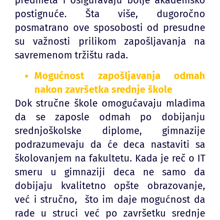
postignuće. Šta više, dugoročno
posmatrano ove sposobosti od presudne
su važnosti prilikom zapošljavanja na
savremenom tržištu rada.
Mogućnost zapošljavanja odmah
nakon završetka srednje škole
Dok stručne škole omogućavaju mladima
da se zaposle odmah po dobijanju
srednjoškolske diplome, gimnazije
podrazumevaju da će deca nastaviti sa
školovanjem na fakultetu. Kada je reč o IT
smeru u gimnaziji deca ne samo da
dobijaju kvalitetno opšte obrazovanje,
već i stručno, što im daje mogućnost da
rade u struci već po završetku srednje