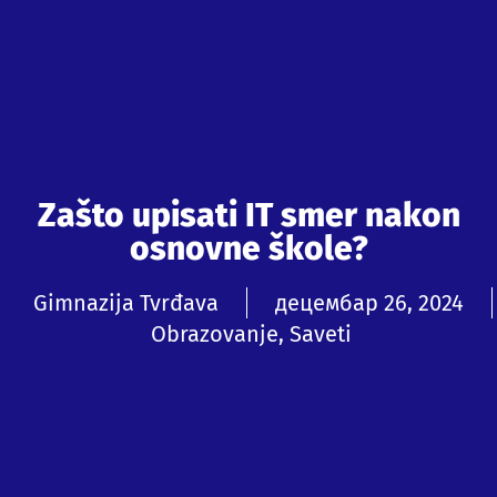
Zašto upisati IT smer nakon
osnovne škole?
Gimnazija Tvrđava
децембар 26, 2024
Obrazovanje
,
Saveti