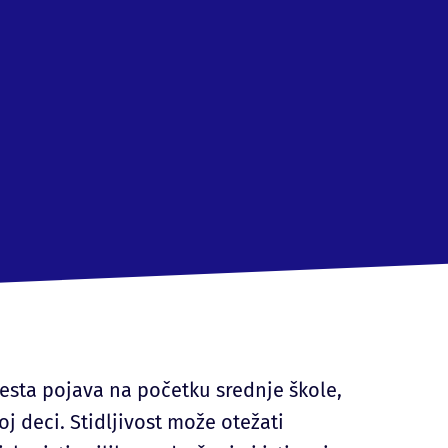
esta pojava na početku srednje škole,
oj deci. Stidljivost može otežati