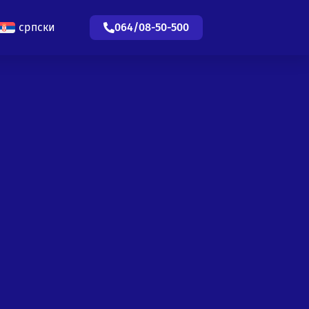
српски
064/08-50-500