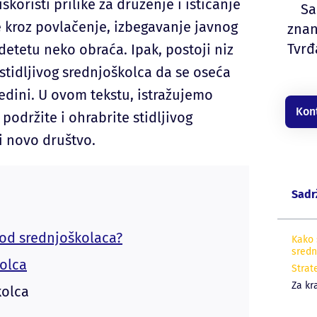
skoristi prilike za druženje i isticanje
Sa
 kroz povlačenje, izbegavanje javnog
znan
Tvrđ
detetu neko obraća. Ipak, postoji niz
stidljivog srednjoškolca da se oseća
dini. U ovom tekstu, istražujemo
Kon
održite i ohrabrite stidljivog
 i novo društvo.
Sadr
 kod srednjoškolaca?
Kako 
sredn
kolca
Strat
Za kr
kolca