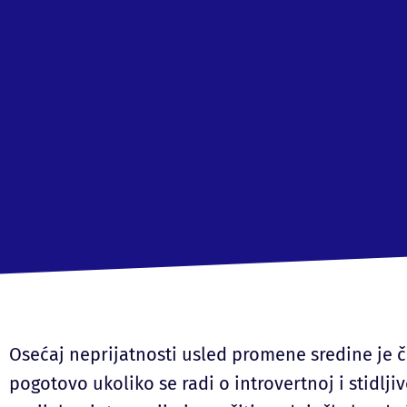
Osećaj neprijatnosti usled promene sredine je č
pogotovo ukoliko se radi o introvertnoj i stidljiv