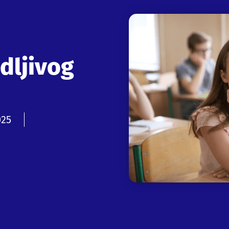
dljivog
025