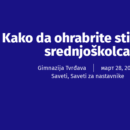
Kako da ohrabrite sti
srednjoškolca
Gimnazija Tvrđava
март 28, 2
Saveti
,
Saveti za nastavnike