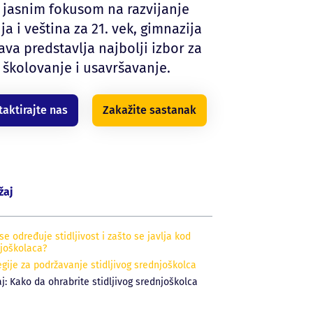
 jasnim fokusom na razvijanje
ja i veština za 21. vek, gimnazija
ava predstavlja najbolji izbor za
školovanje i usavršavanje.
taktirajte nas
Zakažite sastanak
žaj
se određuje stidljivost i zašto se javlja kod
joškolaca?
egije za podržavanje stidljivog srednjoškolca
aj: Kako da ohrabrite stidljivog srednjoškolca