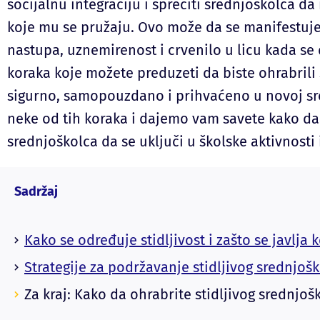
socijalnu integraciju i sprečiti srednjoškolca da i
koje mu se pružaju. Ovo može da se manifestuje
nastupa, uznemirenost i crvenilo u licu kada se 
koraka koje možete preduzeti da biste ohrabrili 
sigurno, samopouzdano i prihvaćeno u novoj sre
neke od tih koraka i dajemo vam savete kako da p
srednjoškolca da se uključi u školske aktivnosti
Sadržaj
Kako se određuje stidljivost i zašto se javlja
Strategije za podržavanje stidljivog srednjoš
Za kraj: Kako da ohrabrite stidljivog srednjoš