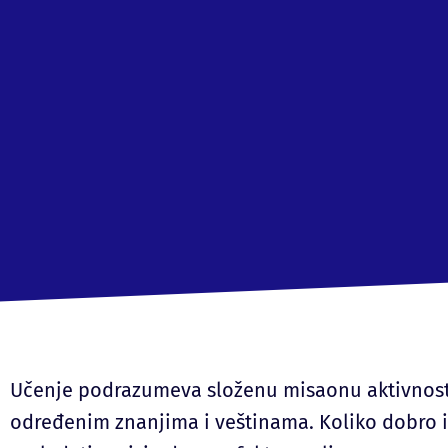
Učenje podrazumeva složenu misaonu aktivnost, č
određenim znanjima i veštinama. Koliko dobro i