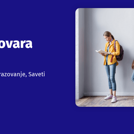
govara
razovanje
,
Saveti