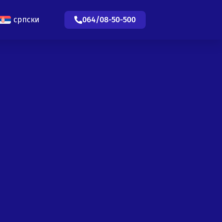
српски
064/08-50-500