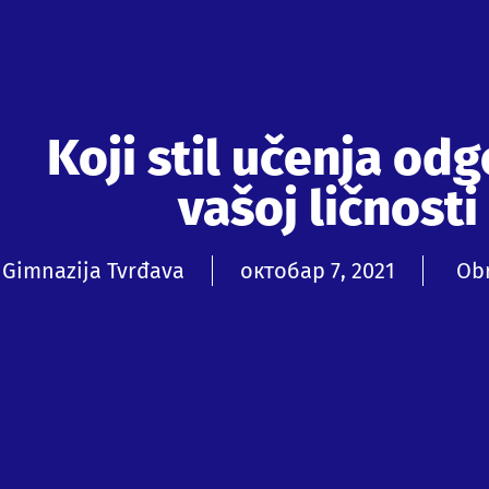
Koji stil učenja od
vašoj ličnosti
Gimnazija Tvrđava
октобар 7, 2021
Ob