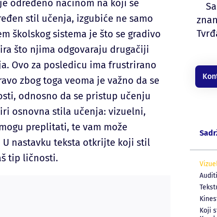
 je određeno načinom na koji se
Sa
ređen stil učenja, izgubiće ne samo
znan
Tvrđ
em školskog sistema je što se gradivo
ira što njima odgovaraju drugačiji
a. Ovo za posledicu ima frustrirano
Kon
ravo zbog toga veoma je važno da se
nosti, odnosno da se pristup učenju
i osnovna stila učenja: vizuelni,
se mogu preplitati, te vam može
Sadr
U nastavku teksta otkrijte koji stil
 tip ličnosti.
Vizue
Audit
Tekst
Kines
Koji 