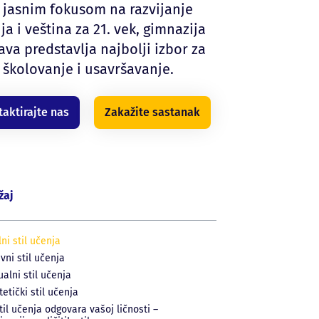
 jasnim fokusom na razvijanje
ja i veština za 21. vek, gimnazija
ava predstavlja najbolji izbor za
školovanje i usavršavanje.
taktirajte nas
Zakažite sastanak
žaj
lni stil učenja
ivni stil učenja
ualni stil učenja
tetički stil učenja
stil učenja odgovara vašoj ličnosti –