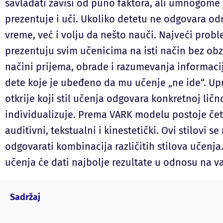
savladati zavisi od puno faktora, ali umnogome
prezentuje i uči. Ukoliko detetu ne odgovara od
vreme, već i volju da nešto nauči. Najveći probl
prezentuju svim učenicima na isti način bez obz
načini prijema, obrade i razumevanja informacij
dete koje je ubeđeno da mu učenje „ne ide“. Up
otkrije koji stil učenja odgovara konkretnoj lič
individualizuje. Prema VARK modelu postoje četir
auditivni, tekstualni i kinestetički. Ovi stilovi 
odgovarati kombinacija različitih stilova učenja. 
učenja će dati najbolje rezultate u odnosu na vaš
Sadržaj